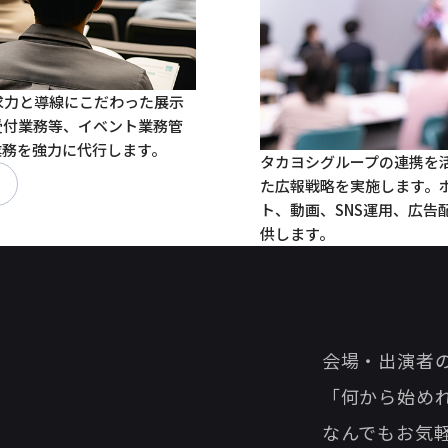
求力と導線にこだわった展示
受付業務等、イベント業務管
業務を強力に代行します。
タカヨシグループの連携を
た広報戦略を実施します。
ト、動画、SNS運用、広
供します。
会場・出演者
「何から始め
なんでもお気