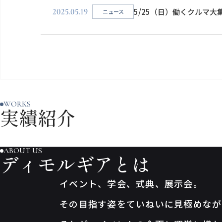
2025.05.19
5/25（日）働くクルマ
ニュース
WORKS
実績紹介
にいがた防災産業展2025 ブースデザイン・施
浪花屋『柿の種 発祥の地』内装リニューアル
工
＆オープンセレモニー
第26回 日本
大かまワンダー
ABOUT US
ディモルギアとは
イベント、学会、式典、展示会。
その目指す姿をていねいに見極めなが