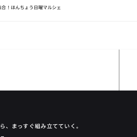
大集合！ほんちょう日曜マルシェ
ポップアップストア・ステージ
医療情報学会看護学術大会
パーク2025
補助業務
NIIGATA EVCAR FAIR2025
ら、
まっすぐ組み立てていく。