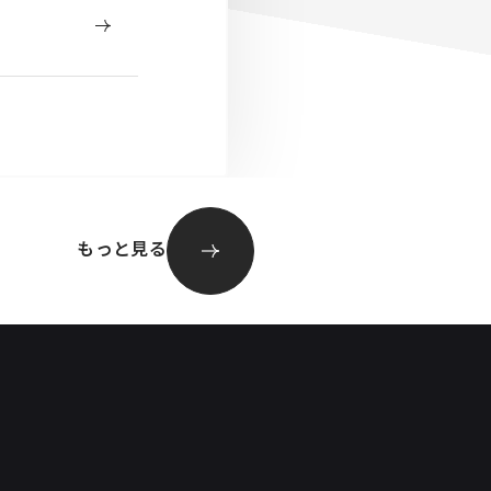
もっと見る
イベント運営
株式会社マルト長谷川工作所創業100周年記念
式典
キテミテキタ区 フード＆防災フェスタ