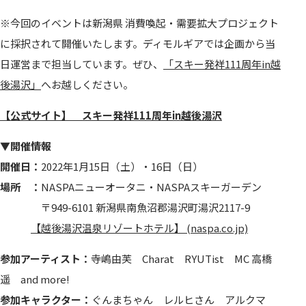
※今回のイベントは新潟県 消費喚起・需要拡大プロジェクト
に採択されて開催いたします。ディモルギアでは企画から当
日運営まで担当しています。ぜひ、
「スキー発祥111周年in越
後湯沢」
へお越しください。
【公式サイト】 スキー発祥111周年in越後湯沢
▼開催情報
開催日：
2022年1月15日（土）・16日（日）
場所 ：
NASPAニューオータニ・NASPAスキーガーデン
〒949-6101 新潟県南魚沼郡湯沢町湯沢2117-9
【越後湯沢温泉リゾートホテル】 (naspa.co.jp)
参加アーティスト：
寺嶋由芙 Charat RYUTist MC 高橋
遥 and more!
参加キャラクター：
ぐんまちゃん レルヒさん アルクマ