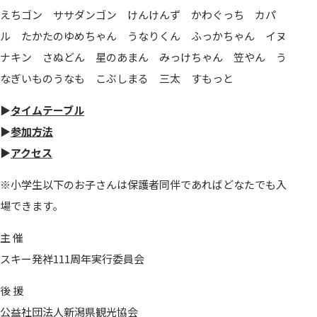
えちゴン ササダンゴン けんけんず かわぐっち カパ
ル たかたのゆめちゃん うなりくん ふっかちゃん イヌ
ナキン さぬどん 星のあまん みっけちゃん 笠やん う
なぎいものうなも こぶしまる 三太 すもっと
▶
タイムテーブル
▶
参加方法
▶
アクセス
※小学生以下のお子さんは保護者同伴であればどなたでも入
場できます。
主 催
スキー発祥111周年実行委員会
後 援
公益社団法人新潟県観光協会