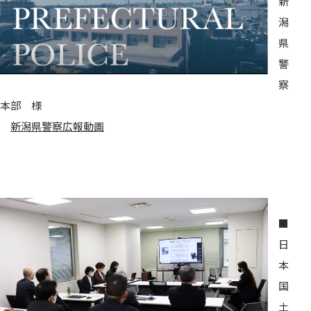
新
潟
県
警
察
本部 様
新潟県警察広報動画
■
日
本
国
土