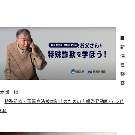
■
新
潟
県
警
察
本部 様
特殊詐欺・悪質商法被害防止のための広報啓発動画/テレビ
CM