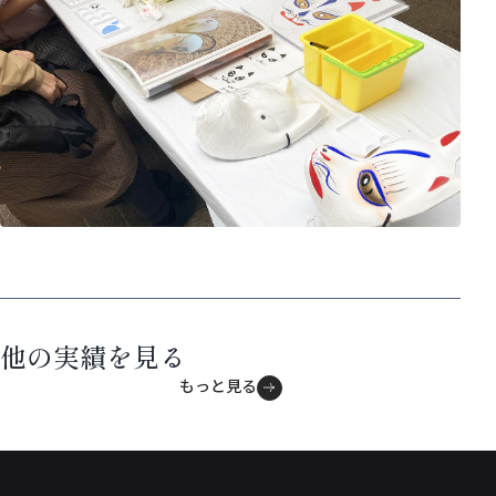
キテミテキタ区 フード＆
新潟市環境政策課主催「潟
雪あかりナイトジャンボリ
防災フェスタ
フェス2024」運営業務
他の実績を見る
ー〜雪と花火と音楽と〜
もっと見る